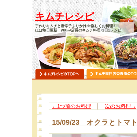
キムチレシピ
手作りキムチと唐辛子ふりかけde楽しくお料理！
ほぼ毎日更新！yuu@店長のキムチ料理♪1日1レシピ！
←1つ前のお料理
│
次のお料理→
15/09/23 オクラとト