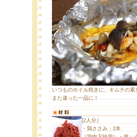
いつものホイル焼きに、キムチの素
また違った一品に！
[2人分］
・鶏ささみ：2本
［鶏肉下味用］・酒：