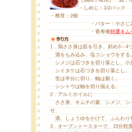
・しめじ：1/2パック
・椎茸：2個
・バター：小さじ2 ・
・香寿庵
特選キム
1．鶏ささ身は筋を引き、斜め3～4
酒をもみ込み、塩コショウをする
シメジは石づきを切り落とし、小
シイタケは石づきを切り落とし、
笠は半分に切り、軸は裂く。
シシトウは軸を切り揃える。
2．アルミホイルに
ささ身、キムチの素、シメジ、シ
せ、
酒、しょうゆをかけて、ふんわり
3．オーブントースターで、15分程