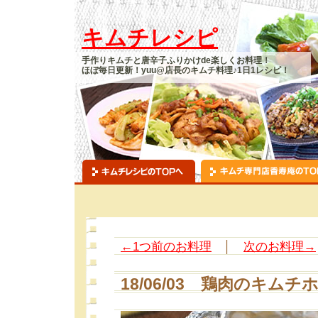
キムチレシピ
手作りキムチと唐辛子ふりかけde楽しくお料理！
ほぼ毎日更新！yuu@店長のキムチ料理♪1日1レシピ！
←1つ前のお料理
│
次のお料理→
18/06/03 鶏肉のキム