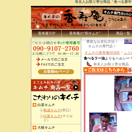
有名人お取り寄せ商品「食べる唐辛
香寿庵TOP
香寿庵の“和キムチ”
商品一覧
豊富なお支払方法！
キムチの専門店！
キムチの香寿庵HOME
>
ふり
食べるラー油
よりもヘルシー
有名人お取り寄せ商品
白菜キムチ
熟成キムチ
(辛口）
白菜キムチ
(マイル
ド）
大根キムチ