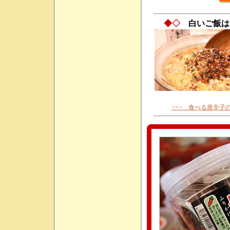
◆◇
白いご飯は
>>> 食べる唐辛子