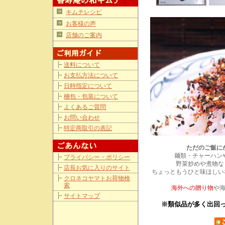
キムチレシピ
お客様の声
店舗のご案内
送料について
お支払方法について
日時指定について
梱包・包装について
よくあるご質問
お問い合わせ
特定商取引の表記
ただのご飯に
麺類・チャーハン
プライバシー・ポリシー
野菜炒めや煮物な
店長お気に入りのサイト
ちょっともうひと味ほしい
クロネコヤマトお荷物検
索
海外への贈り物
や
サイトマップ
※類似品が多く出回