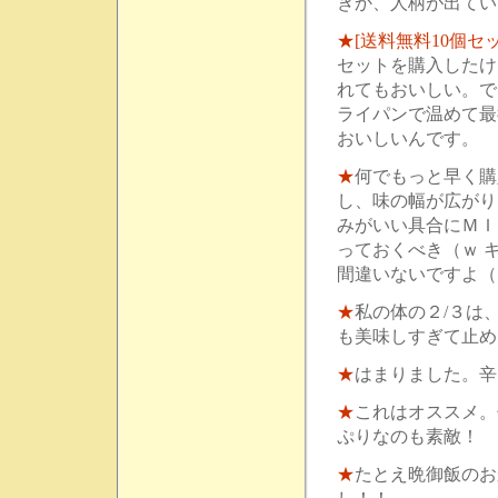
きか、人柄が出てい
★
[送料無料10個セ
セットを購入したけ
れてもおいしい。で
ライパンで温めて最
おいしいんです。
★
何でもっと早く購
し、味の幅が広がり
みがいい具合にＭＩ
っておくべき（ｗ 
間違いないですよ（
★
私の体の２/３は
も美味しすぎて止め
★
はまりました。辛
★
これはオススメ。
ぷりなのも素敵！
★
たとえ晩御飯のお