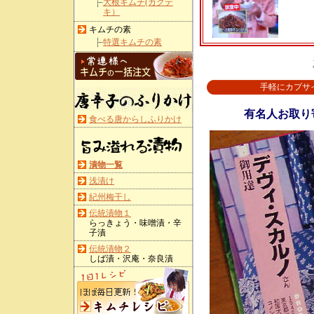
大根キムチ(カクテ
キ）
キムチの素
特選キムチの素
手軽にカプサ
有名人お取り
食べる唐からしふりかけ
漬物一覧
浅漬け
紀州梅干し
伝統漬物１
らっきょう・味噌漬・辛
子漬
伝統漬物２
しば漬・沢庵・奈良漬