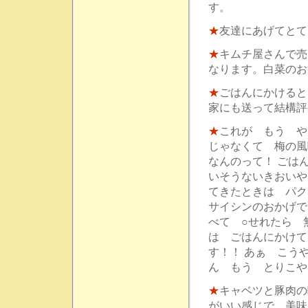
す。
★
友達にあげてとて
★
キムチ屋さんで売
なります。白菜のお
★
ごはんにかけると
家にも送って結構評
★
これが もう や
じゃなくて 梅の風
なんのって！ ごは
いそうないきおいや
てきたときは パク
サイシンのおかげで
べて ○せれたら 無
は ごはんにかけて
す！！ あぁ こう
ん もう とりこや
★
キャベツと豚肉の
がいい感じで、美味