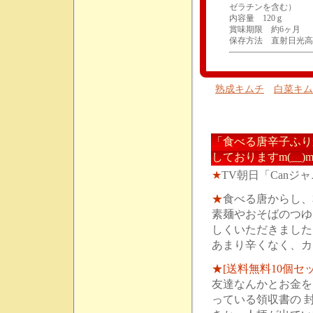
ゼラチンを含む）
内容量 120ｇ
賞味期限 約6ヶ月
保存方法 直射日光高
熟成キムチ
白菜キム
「食べる唐辛子ふり
しておりますm(__
★
TV朝日「Canジ
★
食べる唐からし、
素麺やおそばのつゆ
しくいただきました
あまり辛くなく、カ
★[送料無料10個セ
友達なんかとお金を
っている領収書の 